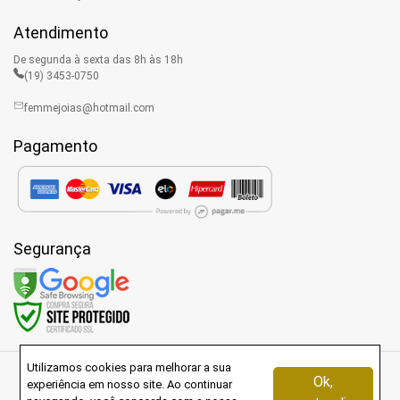
Atendimento
De segunda à sexta das 8h às 18h
(19) 3453-0750
femmejoias@hotmail.com
Pagamento
Segurança
Utilizamos cookies para melhorar a sua
Rua Antônio Palermo - Parque Residencial Sthalberg - Limeira - São
Ok,
experiência em nosso site. Ao continuar
Paulo