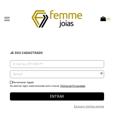
(
0
)
JÁ SOU CADASTRADO
Permanecer logado
Ao realizar login você concorda com a nossa
Política de Privacidade
ENTRAR
Esqueci minha senha